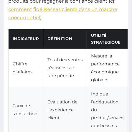
produits pour regagner la confiance client (cf.
comment fidéliser ses clients dans un marché
concurrentiel
).
UTILITÉ
INDICATEUR
DÉFINITION
STRATÉGIQUE
Mesure la
Total des ventes
Chiffre
performance
réalisées sur
d’affaires
économique
une période
globale
Indique
Évaluation de
l’adéquation
Taux de
l’expérience
du
satisfaction
client
produit/service
aux besoins