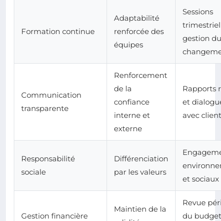
Sessions
Adaptabilité
trimestriel
Formation continue
renforcée des
gestion d
équipes
changeme
Renforcement
de la
Rapports r
Communication
confiance
et dialogu
transparente
interne et
avec clien
externe
Engageme
Responsabilité
Différenciation
environn
sociale
par les valeurs
et sociaux 
Revue pér
Maintien de la
Gestion financière
du budget