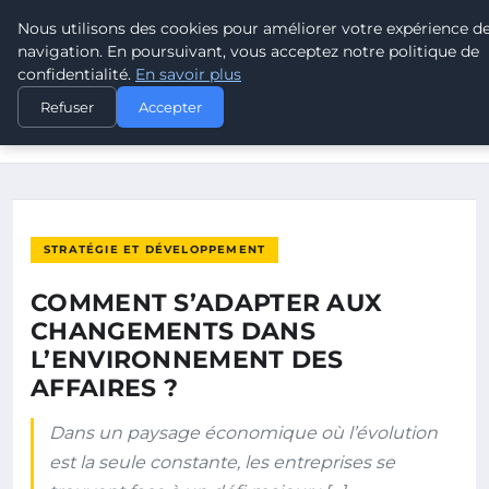
Nous utilisons des cookies pour améliorer votre expérience d
POUVOIR OUVRIER
navigation. En poursuivant, vous acceptez notre politique de
confidentialité.
En savoir plus
ACCUEIL
STRATÉGIE ET DÉVELOPPEMENT
Refuser
Accepter
COMMENT S’ADAPTER AUX CHANGEMENTS DANS
L’ENVIRONNEMENT DES…
STRATÉGIE ET DÉVELOPPEMENT
COMMENT S’ADAPTER AUX
CHANGEMENTS DANS
L’ENVIRONNEMENT DES
AFFAIRES ?
Dans un paysage économique où l’évolution
est la seule constante, les entreprises se