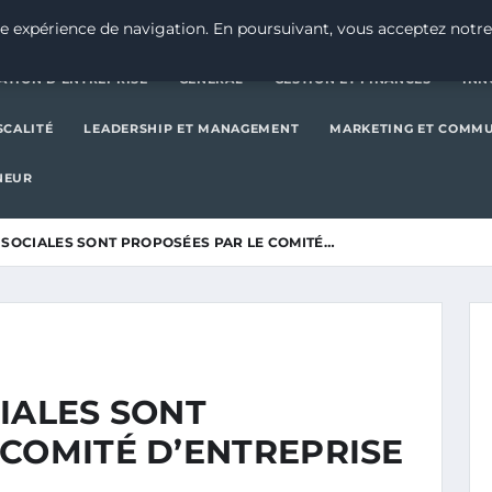
CRÉATION D’ENTREPRISE
GE
e expérience de navigation. En poursuivant, vous acceptez notre
ATION D’ENTREPRISE
GENERAL
GESTION ET FINANCES
INN
SCALITÉ
LEADERSHIP ET MANAGEMENT
MARKETING ET COMM
NEUR
 SOCIALES SONT PROPOSÉES PAR LE COMITÉ…
IALES SONT
 COMITÉ D’ENTREPRISE