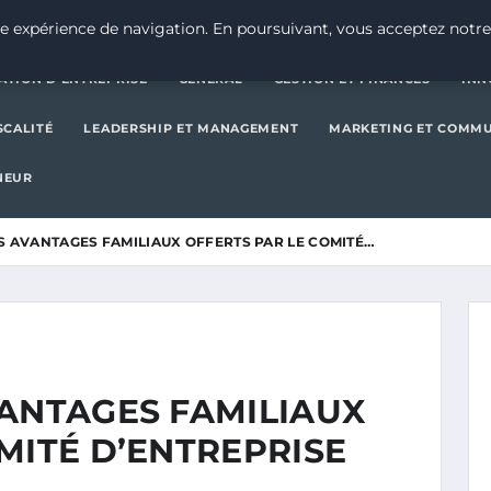
CRÉATION D’ENTREPRISE
GE
e expérience de navigation. En poursuivant, vous acceptez notre
ATION D’ENTREPRISE
GENERAL
GESTION ET FINANCES
INN
SCALITÉ
LEADERSHIP ET MANAGEMENT
MARKETING ET COMM
NEUR
S AVANTAGES FAMILIAUX OFFERTS PAR LE COMITÉ…
VANTAGES FAMILIAUX
MITÉ D’ENTREPRISE