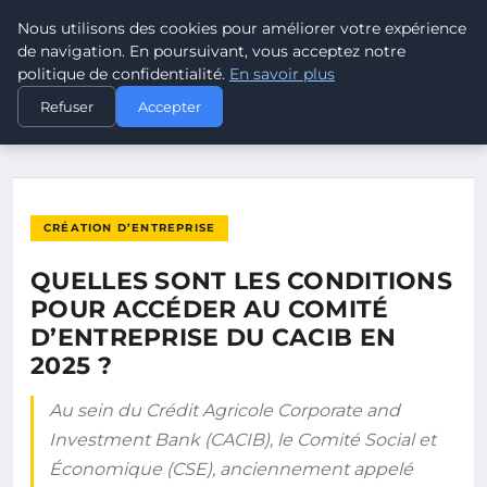
Nous utilisons des cookies pour améliorer votre expérience
POUVOIR OUVRIER
de navigation. En poursuivant, vous acceptez notre
politique de confidentialité.
En savoir plus
ACCUEIL
CRÉATION D’ENTREPRISE
Refuser
Accepter
QUELLES SONT LES CONDITIONS POUR ACCÉDER AU COMITÉ…
CRÉATION D’ENTREPRISE
QUELLES SONT LES CONDITIONS
POUR ACCÉDER AU COMITÉ
D’ENTREPRISE DU CACIB EN
2025 ?
Au sein du Crédit Agricole Corporate and
Investment Bank (CACIB), le Comité Social et
Économique (CSE), anciennement appelé