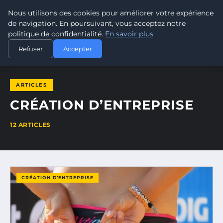
Nous utilisons des cookies pour améliorer votre expérience
POUVOIR OUVRIER
de navigation. En poursuivant, vous acceptez notre
politique de confidentialité.
En savoir plus
ACCUEIL
CRÉATION D’ENTREPRISE
Refuser
Accepter
ARTICLES
CRÉATION D’ENTREPRISE
12 ARTICLES
CRÉATION D’ENTREPRISE