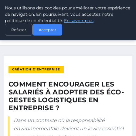
Nous utilisons des cookies pour améliorer votre expérience
POUVOIR OUVRIER
de navigation. En poursuivant, vous acceptez notre
politique de confidentialité.
En savoir plus
ACCUEIL
CRÉATION D’ENTREPRISE
Refuser
Accepter
COMMENT ENCOURAGER LES SALARIÉS À ADOPTER DES ÉCO-
GESTES…
CRÉATION D’ENTREPRISE
COMMENT ENCOURAGER LES
SALARIÉS À ADOPTER DES ÉCO-
GESTES LOGISTIQUES EN
ENTREPRISE ?
Dans un contexte où la responsabilité
environnementale devient un levier essentiel