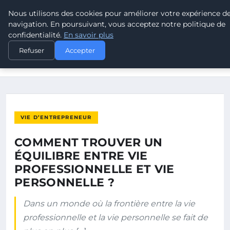
Nous utilisons des cookies pour améliorer votre expérience d
POUVOIR OUVRIER
navigation. En poursuivant, vous acceptez notre politique de
confidentialité.
En savoir plus
ACCUEIL
VIE D’ENTREPRENEUR
Refuser
Accepter
COMMENT TROUVER UN ÉQUILIBRE ENTRE VIE
PROFESSIONNELLE ET…
VIE D’ENTREPRENEUR
COMMENT TROUVER UN
ÉQUILIBRE ENTRE VIE
PROFESSIONNELLE ET VIE
PERSONNELLE ?
Dans un monde où la frontière entre la vie
professionnelle et la vie personnelle se fait de