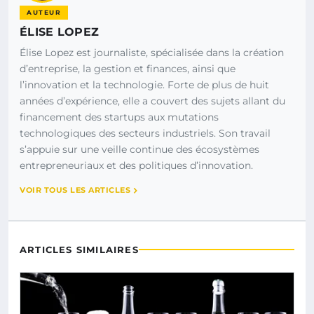
AUTEUR
ÉLISE LOPEZ
Élise Lopez est journaliste, spécialisée dans la création
d’entreprise, la gestion et finances, ainsi que
l’innovation et la technologie. Forte de plus de huit
années d’expérience, elle a couvert des sujets allant du
financement des startups aux mutations
technologiques des secteurs industriels. Son travail
s’appuie sur une veille continue des écosystèmes
entrepreneuriaux et des politiques d’innovation.
VOIR TOUS LES ARTICLES
ARTICLES SIMILAIRES