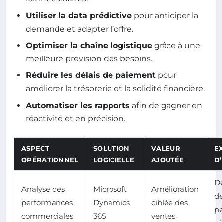
Utiliser la data prédictive
pour anticiper la
demande et adapter l’offre.
Optimiser la chaîne logistique
grâce à une
meilleure prévision des besoins.
Réduire les délais de paiement
pour
améliorer la trésorerie et la solidité financière.
Automatiser les rapports
afin de gagner en
réactivité et en précision.
ASPECT
SOLUTION
VALEUR
E
OPÉRATIONNEL
LOGICIELLE
AJOUTÉE
D
Dé
Analyse des
Microsoft
Amélioration
de
performances
Dynamics
ciblée des
p
commerciales
365
ventes