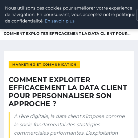
Nous utilisons des cookies pour améliorer votre expérience
POUVOIR OUVRIER
de navigation. En poursuivant, vous acceptez notre politique
de confidentialité.
En savoir plus
ACCUEIL
MARKETING ET COMMUNICATION
COMMENT EXPLOITER EFFICACEMENT LA DATA CLIENT POUR…
MARKETING ET COMMUNICATION
COMMENT EXPLOITER
EFFICACEMENT LA DATA CLIENT
POUR PERSONNALISER SON
APPROCHE ?
À l’ère digitale, la data client s’impose comme
le socle fondamental des stratégies
commerciales performantes. L’exploitation