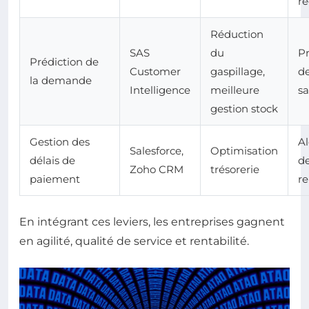
ré
Réduction
SAS
du
Pr
Prédiction de
Customer
gaspillage,
d
la demande
Intelligence
meilleure
sa
gestion stock
Gestion des
Al
Salesforce,
Optimisation
délais de
d
Zoho CRM
trésorerie
paiement
re
En intégrant ces leviers, les entreprises gagnent
en agilité, qualité de service et rentabilité.