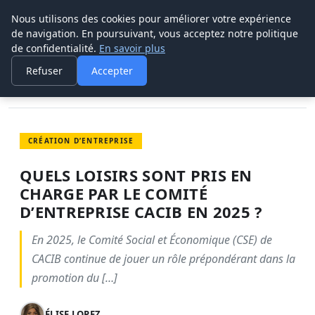
Nous utilisons des cookies pour améliorer votre expérience
POUVOIR OUVRIER
de navigation. En poursuivant, vous acceptez notre politique
de confidentialité.
En savoir plus
ACCUEIL
CRÉATION D’ENTREPRISE
QUELS LOISIRS SONT PRIS EN CHARGE PAR LE COMITÉ…
Refuser
Accepter
CRÉATION D’ENTREPRISE
QUELS LOISIRS SONT PRIS EN
CHARGE PAR LE COMITÉ
D’ENTREPRISE CACIB EN 2025 ?
En 2025, le Comité Social et Économique (CSE) de
CACIB continue de jouer un rôle prépondérant dans la
promotion du […]
ÉLISE LOPEZ