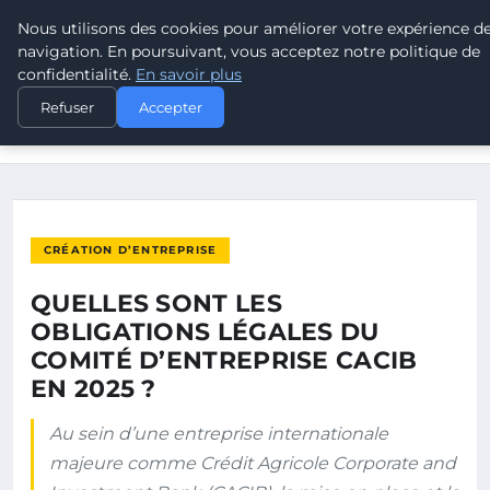
Nous utilisons des cookies pour améliorer votre expérience d
POUVOIR OUVRIER
navigation. En poursuivant, vous acceptez notre politique de
confidentialité.
En savoir plus
ACCUEIL
CRÉATION D’ENTREPRISE
Refuser
Accepter
QUELLES SONT LES OBLIGATIONS LÉGALES DU COMITÉ
D’ENTREPRISE…
CRÉATION D’ENTREPRISE
QUELLES SONT LES
OBLIGATIONS LÉGALES DU
COMITÉ D’ENTREPRISE CACIB
EN 2025 ?
Au sein d’une entreprise internationale
majeure comme Crédit Agricole Corporate and