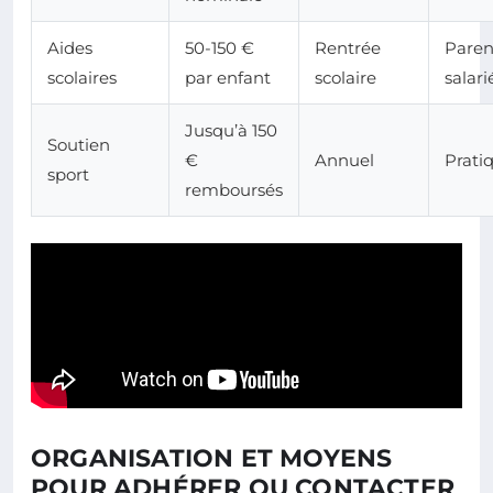
Aides
50-150 €
Rentrée
Paren
scolaires
par enfant
scolaire
salari
Jusqu’à 150
Soutien
€
Annuel
Prati
sport
remboursés
ORGANISATION ET MOYENS
POUR ADHÉRER OU CONTACTER