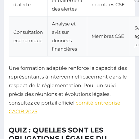
et traitement
C
d’alerte
membres CSE
des alertes
Analyse et
S
Consultation
avis sur
Membres CSE
a
économique
données
ju
financières
Une formation adaptée renforce la capacité des
représentants à intervenir efficacement dans le
respect de la réglementation. Pour un suivi
précis des réunions et évolutions légales,
consultez ce portail officiel
comité entreprise
CACIB 2025
.
QUIZ : QUELLES SONT LES
OBLIGATIONS LÉGALES DU