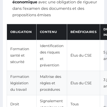
économique
avec une obligation de rigueur
dans l’examen des documents et des
propositions émises
D
OBLIGATION
CONTENU
BÉNÉFICIAIRES
I
Identification
Formation
des risques
5 
santé et
Élus du CSE
et
a
sécurité
prévention
Formation
Maîtrise des
3 
législation
règles et
Élus du CSE
a
du travail
procédures
Signalement
Droit
Tous