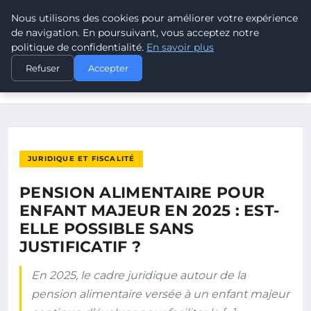
Nous utilisons des cookies pour améliorer votre expérience
POUVOIR OUVRIER
de navigation. En poursuivant, vous acceptez notre
politique de confidentialité.
En savoir plus
ACCUEIL
JURIDIQUE ET FISCALITÉ
Refuser
Accepter
PENSION ALIMENTAIRE POUR ENFANT MAJEUR EN 2025 : EST-
ELLE…
JURIDIQUE ET FISCALITÉ
PENSION ALIMENTAIRE POUR
ENFANT MAJEUR EN 2025 : EST-
ELLE POSSIBLE SANS
JUSTIFICATIF ?
En 2025, le cadre juridique autour de la
pension alimentaire versée à un enfant majeur