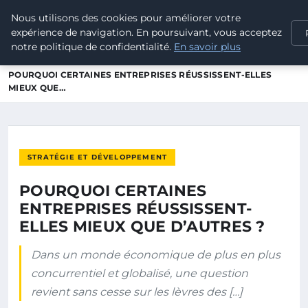
Nous utilisons des cookies pour améliorer votre
POUVOIR OUVRIER
expérience de navigation. En poursuivant, vous acceptez
notre politique de confidentialité.
En savoir plus
ACCUEIL
STRATÉGIE ET DÉVELOPPEMENT
POURQUOI CERTAINES ENTREPRISES RÉUSSISSENT-ELLES
MIEUX QUE…
STRATÉGIE ET DÉVELOPPEMENT
POURQUOI CERTAINES
ENTREPRISES RÉUSSISSENT-
ELLES MIEUX QUE D’AUTRES ?
Dans un monde économique de plus en plus
concurrentiel et globalisé, une question
revient sans cesse sur les lèvres des […]