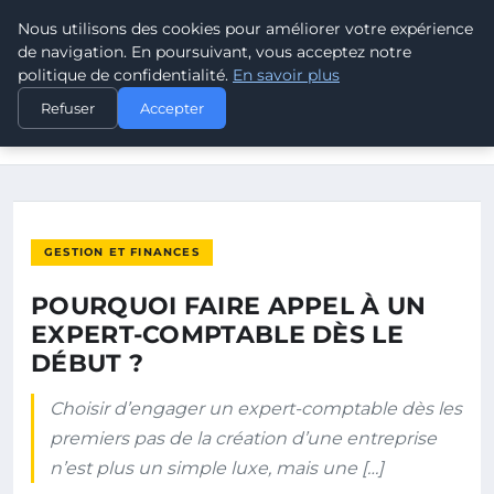
Nous utilisons des cookies pour améliorer votre expérience
POUVOIR OUVRIER
de navigation. En poursuivant, vous acceptez notre
politique de confidentialité.
En savoir plus
ACCUEIL
GESTION ET FINANCES
Refuser
Accepter
POURQUOI FAIRE APPEL À UN EXPERT-COMPTABLE DÈS LE
DÉBUT ?
GESTION ET FINANCES
POURQUOI FAIRE APPEL À UN
EXPERT-COMPTABLE DÈS LE
DÉBUT ?
Choisir d’engager un expert-comptable dès les
premiers pas de la création d’une entreprise
n’est plus un simple luxe, mais une […]