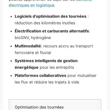
électriques en logistique
.
Logiciels d’optimisation des tournées
:
réduction des kilomètres inutiles
Électrification et carburants alternatifs
:
bioGNV, hydrogène
Multimodalité
: recours accru au transport
ferroviaire et fluvial
Systèmes intelligents de gestion
énergétique
pour les entrepôts
Plateformes collaboratives
pour mutualiser
les flux et réduire les trajets à vide
TECHNOLOGIE/PRATIQUE
AVANTAGE
EXEMPLE
ENVIRONNEMENTAL
APPLICATIF
Optimisation des tournées