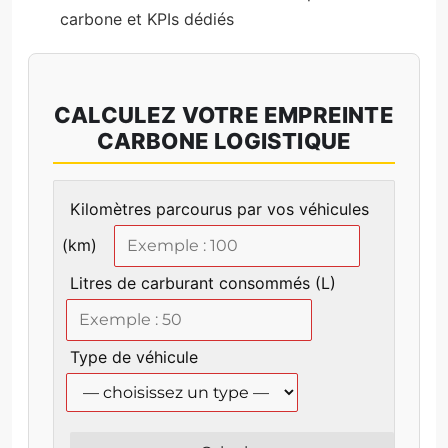
carbone et KPIs dédiés
CALCULEZ VOTRE EMPREINTE
CARBONE LOGISTIQUE
Formulaire pour calculer les émissions estimées de
Kilomètres parcourus par vos véhicules
(km)
Litres de carburant consommés (L)
Type de véhicule