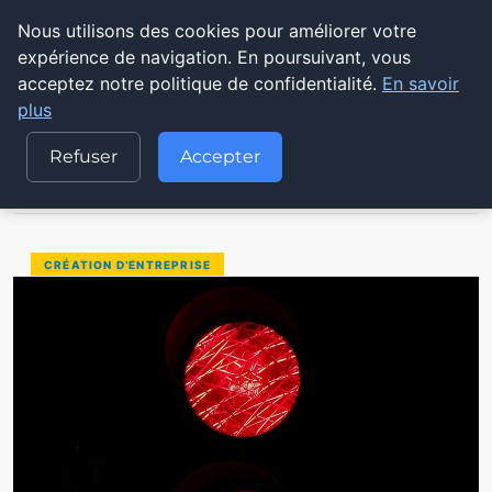
Nous utilisons des cookies pour améliorer votre
POUVOIR OUVRIER
expérience de navigation. En poursuivant, vous
acceptez notre politique de confidentialité.
En savoir
ACCUEIL
CRÉATION D’ENTREPRISE
plus
QUELLES SONT LES PRINCIPALES RÉGLEMENTATIONS ET…
Refuser
Accepter
CRÉATION D’ENTREPRISE
QUELLES SONT LES PRINCIPALES RÉ
Au cœur de la transition écologique, la logistique 
GRÉGOIRE BOYER
29 AOÛT 2025