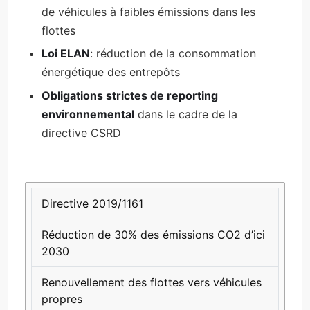
de véhicules à faibles émissions dans les
flottes
Loi ELAN
: réduction de la consommation
énergétique des entrepôts
Obligations strictes de reporting
environnemental
dans le cadre de la
directive CSRD
RÉGLEMENTATION
OBJECTIFS
IMPACT
SUR LA
Directive 2019/1161
LOGISTIQUE
Réduction de 30% des émissions CO2 d’ici
2030
Renouvellement des flottes vers véhicules
propres