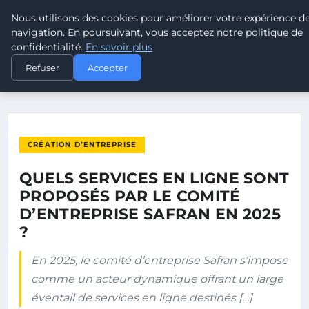
Nous utilisons des cookies pour améliorer votre expérience d
POUVOIR OUVRIER
navigation. En poursuivant, vous acceptez notre politique de
confidentialité.
En savoir plus
ACCUEIL
CRÉATION D’ENTREPRISE
Refuser
Accepter
QUELS SERVICES EN LIGNE SONT PROPOSÉS PAR LE COMITÉ…
CRÉATION D’ENTREPRISE
QUELS SERVICES EN LIGNE SONT
PROPOSÉS PAR LE COMITÉ
D’ENTREPRISE SAFRAN EN 2025
?
En 2025, le comité d’entreprise Safran s’impose
comme un acteur dynamique offrant un large
éventail de services en ligne destinés […]