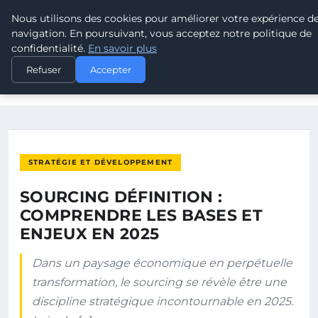
Nous utilisons des cookies pour améliorer votre expérience d
POUVOIR OUVRIER
navigation. En poursuivant, vous acceptez notre politique de
confidentialité.
En savoir plus
ACCUEIL
STRATÉGIE ET DÉVELOPPEMENT
Refuser
Accepter
SOURCING DÉFINITION : COMPRENDRE LES BASES ET ENJEUX
EN 2025
STRATÉGIE ET DÉVELOPPEMENT
SOURCING DÉFINITION :
COMPRENDRE LES BASES ET
ENJEUX EN 2025
Dans un paysage économique en perpétuelle
transformation, le sourcing se révèle être une
discipline stratégique incontournable en 2025.