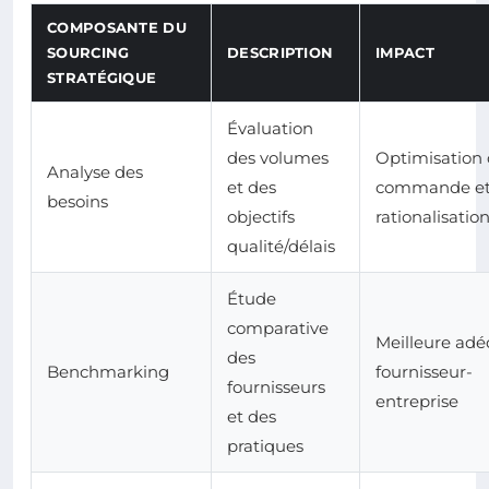
COMPOSANTE DU
SOURCING
DESCRIPTION
IMPACT
STRATÉGIQUE
Évaluation
des volumes
Optimisation 
Analyse des
et des
commande e
besoins
objectifs
rationalisatio
qualité/délais
Étude
comparative
Meilleure adé
des
Benchmarking
fournisseur-
fournisseurs
entreprise
et des
pratiques