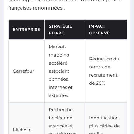
françaises renommées :
STRATÉGIE
IMPACT
ENTREPRISE
PHARE
OBSERVÉ
Market-
mapping
Réduction du
accéléré
temps de
Carrefour
associant
recrutement
données
de 20%
internes et
externes
Recherche
booléenne
Identification
avancée et
plus ciblée de
Michelin
sourcing sur
profils