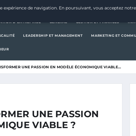
CRÉATION D’ENTREPRISE
GE
e expérience de navigation. En poursuivant, vous acceptez notre
ATION D’ENTREPRISE
GENERAL
GESTION ET FINANCES
INN
SCALITÉ
LEADERSHIP ET MANAGEMENT
MARKETING ET COMM
NEUR
SFORMER UNE PASSION EN MODÈLE ÉCONOMIQUE VIABLE…
RMER UNE PASSION
IQUE VIABLE ?