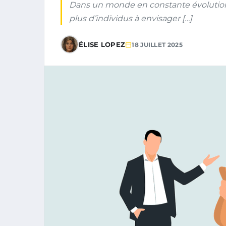
Dans un monde en constante évolution,
plus d’individus à envisager […]
ÉLISE LOPEZ
18 JUILLET 2025