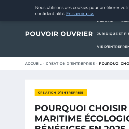
29 AOÛT 2025
Nous utilisons des cookies pour améliorer votr
confidentialité.
En savoir plus
ACCUEIL
CRÉ
POUVOIR OUVRIER
JURIDIQUE ET FI
VIE D’ENTREPRE
ACCUEIL
CRÉATION D’ENTREPRISE
POURQUOI CHOI
CRÉATION D’ENTREPRISE
POURQUOI CHOISIR
MARITIME ÉCOLOGIQ
BÉNÉFICES EN 2025