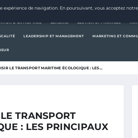
CRÉATION D’ENTREPRISE
GE
e expérience de navigation. En poursuivant, vous acceptez notre
ATION D’ENTREPRISE
GENERAL
GESTION ET FINANCES
INN
SCALITÉ
LEADERSHIP ET MANAGEMENT
MARKETING ET COMM
NEUR
SIR LE TRANSPORT MARITIME ÉCOLOGIQUE : LES…
 LE TRANSPORT
UE : LES PRINCIPAUX