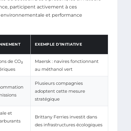
rance, participent activement à ces
té environnementale et performance
ONNEMENT
EXEMPLE D’INITIATIVE
ons de CO₂
Maersk : navires fonctionnant
ériques
au méthanol vert
Plusieurs compagnies
nsommation
adoptent cette mesure
missions
stratégique
ale et
Brittany Ferries investit dans
carburants
des infrastructures écologiques