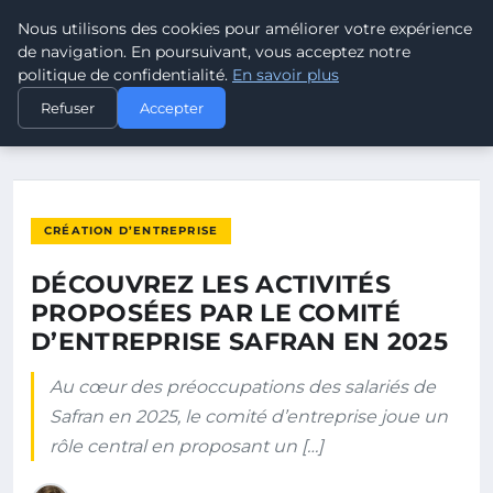
Nous utilisons des cookies pour améliorer votre expérience
POUVOIR OUVRIER
de navigation. En poursuivant, vous acceptez notre
politique de confidentialité.
En savoir plus
ACCUEIL
CRÉATION D’ENTREPRISE
Refuser
Accepter
DÉCOUVREZ LES ACTIVITÉS PROPOSÉES PAR LE COMITÉ…
CRÉATION D’ENTREPRISE
DÉCOUVREZ LES ACTIVITÉS
PROPOSÉES PAR LE COMITÉ
D’ENTREPRISE SAFRAN EN 2025
Au cœur des préoccupations des salariés de
Safran en 2025, le comité d’entreprise joue un
rôle central en proposant un […]