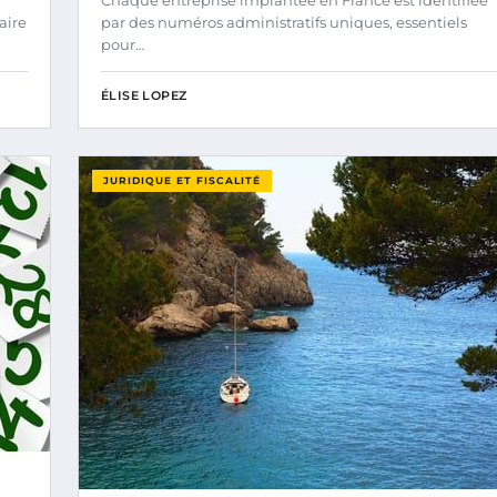
Chaque entreprise implantée en France est identifiée
aire
par des numéros administratifs uniques, essentiels
pour…
ÉLISE LOPEZ
JURIDIQUE ET FISCALITÉ