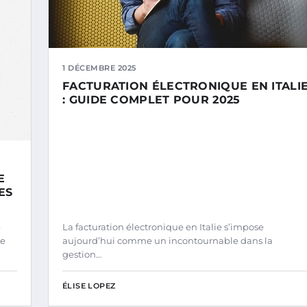
1 DÉCEMBRE 2025
FACTURATION ÉLECTRONIQUE EN ITALI
: GUIDE COMPLET POUR 2025
E
ES
e
La facturation électronique en Italie s’impose
te
aujourd’hui comme un incontournable dans la
gestion…
ÉLISE LOPEZ