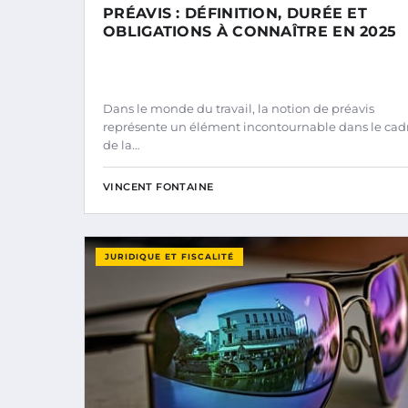
PRÉAVIS : DÉFINITION, DURÉE ET
OBLIGATIONS À CONNAÎTRE EN 2025
Dans le monde du travail, la notion de préavis
représente un élément incontournable dans le cad
de la…
VINCENT FONTAINE
JURIDIQUE ET FISCALITÉ