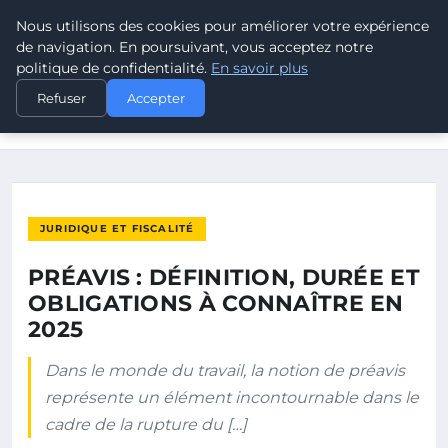
Nous utilisons des cookies pour améliorer votre expérience
POUVOIR OUVRIER
de navigation. En poursuivant, vous acceptez notre
politique de confidentialité.
En savoir plus
ACCUEIL
JURIDIQUE ET FISCALITÉ
Refuser
Accepter
PRÉAVIS : DÉFINITION, DURÉE ET OBLIGATIONS À CONNAÎTRE
EN…
JURIDIQUE ET FISCALITÉ
PRÉAVIS : DÉFINITION, DURÉE ET
OBLIGATIONS À CONNAÎTRE EN
2025
Dans le monde du travail, la notion de préavis
représente un élément incontournable dans le
cadre de la rupture du […]