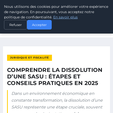
Nous utilisons des cookies pour améliorer votre expérience
POUVOIR OUVRIER
de navigation. En poursuivant, vous acceptez notre
politique de confidentialité.
En savoir plus
ACCUEIL
JURIDIQUE ET FISCALITÉ
Refuser
Accepter
COMPRENDRE LA DISSOLUTION D’UNE SASU : ÉTAPES ET
CONSEILS…
JURIDIQUE ET FISCALITÉ
COMPRENDRE LA DISSOLUTION
D’UNE SASU : ÉTAPES ET
CONSEILS PRATIQUES EN 2025
Dans un environnement économique en
constante transformation, la dissolution d’une
SASU représente une étape cruciale, souvent