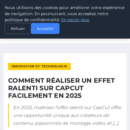
Nous utilisons des cookies pour améliorer votre expérience
POUVOIR OUVRIER
de navigation. En poursuivant, vous acceptez notre
politique de confidentialité.
En savoir plus
ACCUEIL
INNOVATION ET TECHNOLOGIE
Refuser
Accepter
COMMENT RÉALISER UN EFFET RALENTI SUR CAPCUT
FACILEMENT EN…
INNOVATION ET TECHNOLOGIE
COMMENT RÉALISER UN EFFET
RALENTI SUR CAPCUT
FACILEMENT EN 2025
En 2025, maîtriser l’effet ralenti sur CapCut offre
une opportunité unique aux créateurs de
contenu, passionnés de montage vidéo, et […]