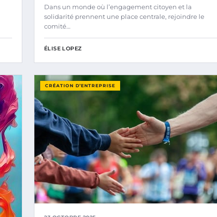
Dans un monde où l’engagement citoyen et la
solidarité prennent une place centrale, rejoindre le
comité…
ÉLISE LOPEZ
CRÉATION D’ENTREPRISE