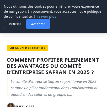
Nous utilisons des cookies pour améliorer votre expérience
POUVOIR OUVRIER
de navigation. En poursuivant, vous acceptez notre politique
de confidentialité.
En savoir plus
ACCUEIL
CRÉATION D’ENTREPRISE
COMMENT PROFITER PLEINEMENT DES AVANTAGES DU COMITÉ…
Refuser
Accepter
CRÉATION D’ENTREPRISE
COMMENT PROFITER PLEINEMENT
DES AVANTAGES DU COMITÉ
D’ENTREPRISE SAFRAN EN 2025 ?
Le comité d’entreprise Safran se positionne en 2025
comme un pilier fondamental dans l’amélioration du
quotidien des salariés du groupe, […]
ÉLISE LOPEZ