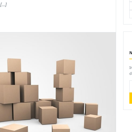
 […]
I
d
V