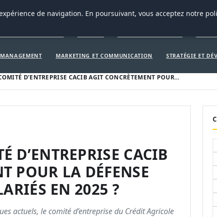
CRÉATION D’ENTREPRISE
GEN
 expérience de navigation. En poursuivant, vous acceptez notre pol
ÉATION D’ENTREPRISE
GENERAL
GESTION ET FINANCES
INNOV
T MANAGEMENT
MARKETING ET COMMUNICATION
STRATÉGIE ET D
COMITÉ D’ENTREPRISE CACIB AGIT CONCRÈTEMENT POUR…
C
É D’ENTREPRISE CACIB
T POUR LA DÉFENSE
ARIÉS EN 2025 ?
s actuels, le comité d’entreprise du Crédit Agricole