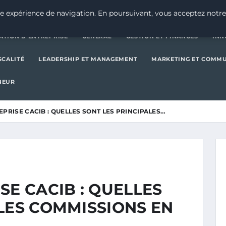
CRÉATION D’ENTREPRISE
GE
e expérience de navigation. En poursuivant, vous acceptez notre
ATION D’ENTREPRISE
GENERAL
GESTION ET FINANCES
INN
SCALITÉ
LEADERSHIP ET MANAGEMENT
MARKETING ET COMM
NEUR
EPRISE CACIB : QUELLES SONT LES PRINCIPALES…
SE CACIB : QUELLES
LES COMMISSIONS EN