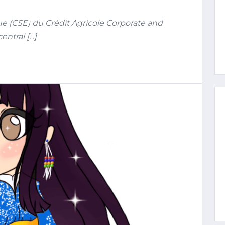
e (CSE) du Crédit Agricole Corporate and
entral […]