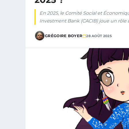
En 2025, le Comité Social et Économiqu
Investment Bank (CACIB) joue un rôle c
GRÉGOIRE BOYER
28 AOÛT 2025