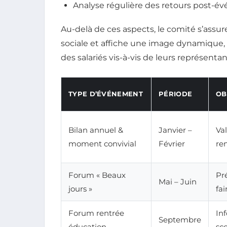
Analyse régulière des retours post-év
Au-delà de ces aspects, le comité s’assur
sociale et affiche une image dynamique, c
des salariés vis-à-vis de leurs représentan
TYPE D’ÉVÉNEMENT
PÉRIODE
OB
Bilan annuel &
Janvier –
Val
moment convivial
Février
ren
Forum « Beaux
Pr
Mai – Juin
jours »
fai
Forum rentrée
In
Septembre
éducation
sco