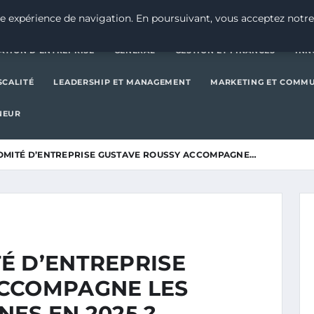
CRÉATION D’ENTREPRISE
GE
e expérience de navigation. En poursuivant, vous acceptez notre
ATION D’ENTREPRISE
GENERAL
GESTION ET FINANCES
INN
SCALITÉ
LEADERSHIP ET MANAGEMENT
MARKETING ET COMM
NEUR
OMITÉ D’ENTREPRISE GUSTAVE ROUSSY ACCOMPAGNE…
É D’ENTREPRISE
ACCOMPAGNE LES
ES EN 2025 ?