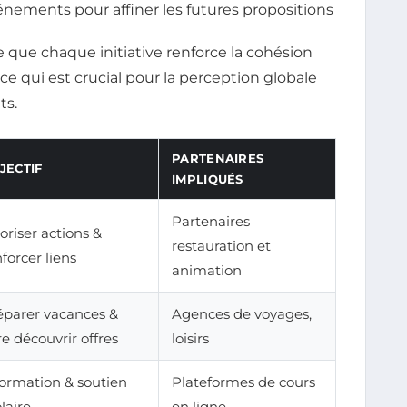
énements pour affiner les futures propositions
e que chaque initiative renforce la cohésion
e qui est crucial pour la perception globale
ts.
PARTENAIRES
JECTIF
IMPLIQUÉS
Partenaires
oriser actions &
restauration et
forcer liens
animation
éparer vacances &
Agences de voyages,
re découvrir offres
loisirs
formation & soutien
Plateformes de cours
laire
en ligne