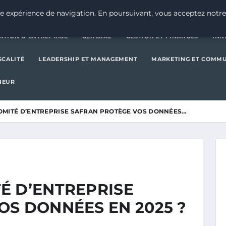
CRÉATION D’ENTREPRISE
GE
e expérience de navigation. En poursuivant, vous acceptez notre
ATION D’ENTREPRISE
GENERAL
GESTION ET FINANCES
INN
SCALITÉ
LEADERSHIP ET MANAGEMENT
MARKETING ET COMM
NEUR
OMITÉ D’ENTREPRISE SAFRAN PROTÈGE VOS DONNÉES…
É D’ENTREPRISE
OS DONNÉES EN 2025 ?