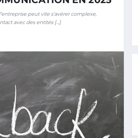
’entreprise peut vite s’avérer complexe,
ntact avec des entités […]