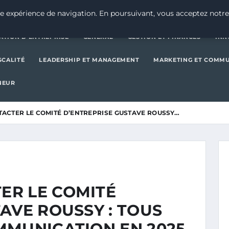
CRÉATION D’ENTREPRISE
GE
e expérience de navigation. En poursuivant, vous acceptez notre
ATION D’ENTREPRISE
GENERAL
GESTION ET FINANCES
INN
SCALITÉ
LEADERSHIP ET MANAGEMENT
MARKETING ET COMM
NEUR
ACTER LE COMITÉ D’ENTREPRISE GUSTAVE ROUSSY…
ER LE COMITÉ
AVE ROUSSY : TOUS
MMUNICATION EN 2025