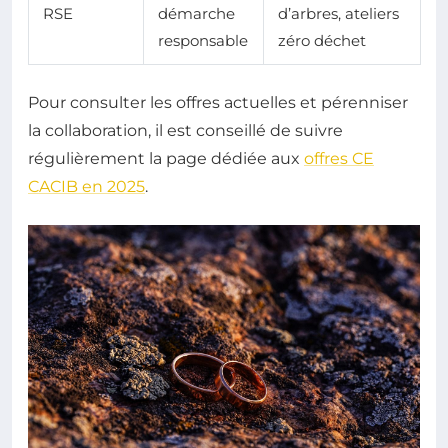
RSE
démarche
d’arbres, ateliers
responsable
zéro déchet
Pour consulter les offres actuelles et pérenniser
la collaboration, il est conseillé de suivre
régulièrement la page dédiée aux
offres CE
CACIB en 2025
.