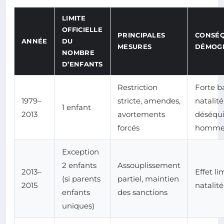
LIMITE
OFFICIELLE
PRINCIPALES
CONSÉ
ANNÉE
DU
MESURES
DÉMOG
NOMBRE
D’ENFANTS
Restriction
Forte b
1979–
stricte, amendes,
natalité
1 enfant
2013
avortements
déséqui
forcés
homme
Exception
2 enfants
Assouplissement
2013–
Effet li
(si parents
partiel, maintien
2015
natalité
enfants
des sanctions
uniques)