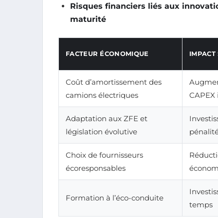
Risques financiers liés aux innovat
maturité
FACTEUR ÉCONOMIQUE
IMPACT 
Coût d’amortissement des
Augmen
camions électriques
CAPEX i
Adaptation aux ZFE et
Investi
législation évolutive
pénalité
Choix de fournisseurs
Réducti
écoresponsables
économi
Investi
Formation à l’éco-conduite
temps