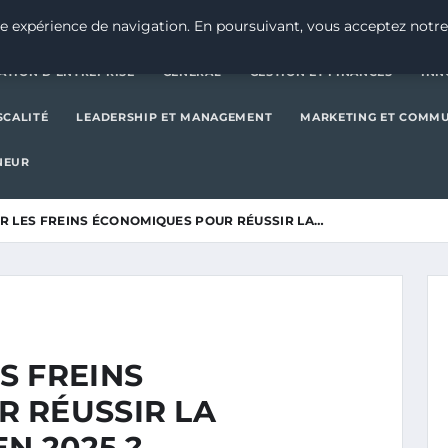
CRÉATION D’ENTREPRISE
GE
e expérience de navigation. En poursuivant, vous acceptez notre
ATION D’ENTREPRISE
GENERAL
GESTION ET FINANCES
INN
SCALITÉ
LEADERSHIP ET MANAGEMENT
MARKETING ET COMM
NEUR
R LES FREINS ÉCONOMIQUES POUR RÉUSSIR LA…
S FREINS
 RÉUSSIR LA
N 2025 ?