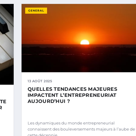
GENERAL
13 AOÛT 2025
QUELLES TENDANCES MAJEURES
IMPACTENT L’ENTREPRENEURIAT
AUJOURD’HUI ?
STE
R
Les dynamiques du monde entrepreneurial
connaissent des bouleversements majeurs à l’aube de
cette décennie.