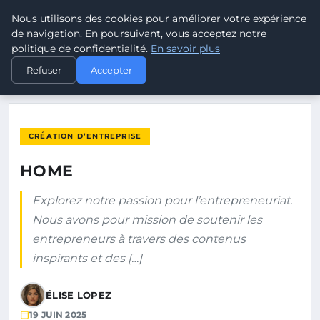
Nous utilisons des cookies pour améliorer votre expérience
POUVOIR OUVRIER
de navigation. En poursuivant, vous acceptez notre
politique de confidentialité.
En savoir plus
ACCUEIL
CRÉATION D’ENTREPRISE
HOME
Refuser
Accepter
CRÉATION D’ENTREPRISE
HOME
Explorez notre passion pour l’entrepreneuriat.
Nous avons pour mission de soutenir les
entrepreneurs à travers des contenus
inspirants et des […]
ÉLISE LOPEZ
19 JUIN 2025