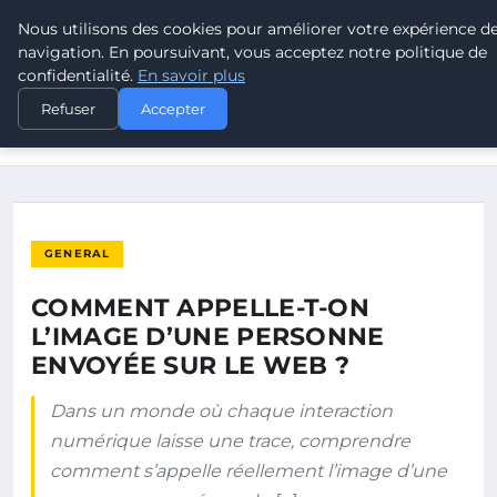
Nous utilisons des cookies pour améliorer votre expérience d
POUVOIR OUVRIER
navigation. En poursuivant, vous acceptez notre politique de
confidentialité.
En savoir plus
ACCUEIL
GENERAL
Refuser
Accepter
COMMENT APPELLE-T-ON L’IMAGE D’UNE PERSONNE ENVOYÉE
SUR LE…
GENERAL
COMMENT APPELLE-T-ON
L’IMAGE D’UNE PERSONNE
ENVOYÉE SUR LE WEB ?
Dans un monde où chaque interaction
numérique laisse une trace, comprendre
comment s’appelle réellement l’image d’une