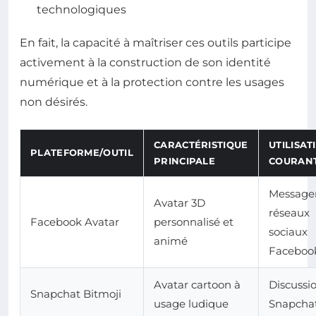
technologiques
En fait, la capacité à maîtriser ces outils participe
activement à la construction de son identité
numérique et à la protection contre les usages
non désirés.
CARACTÉRISTIQUE
UTILISAT
PLATEFORME/OUTIL
PRINCIPALE
COURAN
Messager
Avatar 3D
réseaux
Facebook Avatar
personnalisé et
sociaux
animé
Faceboo
Avatar cartoon à
Discussi
Snapchat Bitmoji
usage ludique
Snapcha