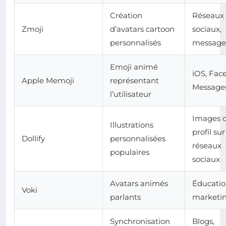
Création
Réseaux
Zmoji
d’avatars cartoon
sociaux,
personnalisés
message
Emoji animé
iOS, Fac
Apple Memoji
représentant
Message
l’utilisateur
Images 
Illustrations
profil sur
Dollify
personnalisées
réseaux
populaires
sociaux
Avatars animés
Éducatio
Voki
parlants
marketi
Synchronisation
Blogs,