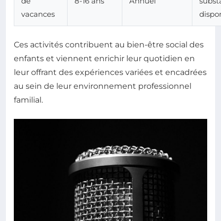
de
8-16 ans
Annuel
substa
vacances
dispo
Ces activités contribuent au bien-être social des
enfants et viennent enrichir leur quotidien en
leur offrant des expériences variées et encadrées
au sein de leur environnement professionnel
familial.