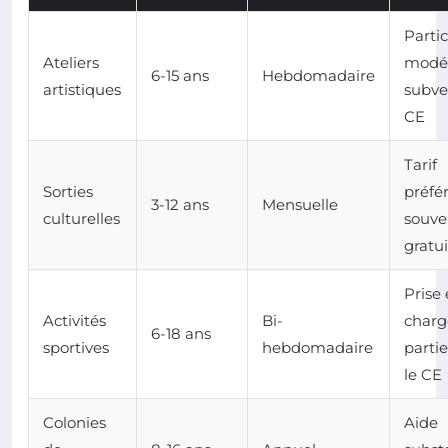
Parti
Ateliers
modér
6-15 ans
Hebdomadaire
artistiques
subve
CE
Tarif
Sorties
préfér
3-12 ans
Mensuelle
culturelles
souve
gratui
Prise
Activités
Bi-
charg
6-18 ans
sportives
hebdomadaire
partie
le CE
Colonies
Aide