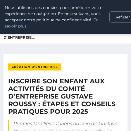
Nous utilisons des cookies pour améliorer votre
POUVOIR OUVRIER
expérience de navigation. En poursuivant, vous
Refuser
acceptez notre politique de confidentialité.
En
savoir plus
ACCUEIL
CRÉATION D’ENTREPRISE
INSCRIRE SON ENFANT AUX ACTIVITÉS DU COMITÉ
D’ENTREPRISE…
CRÉATION D’ENTREPRISE
INSCRIRE SON ENFANT AUX
ACTIVITÉS DU COMITÉ
D’ENTREPRISE GUSTAVE
ROUSSY : ÉTAPES ET CONSEILS
PRATIQUES POUR 2025
Pour les familles salariées au sein de Gustave