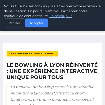
Nous utilisons des cookies pour améliorer votre expérience
POUVOIR OUVRIER
de navigation. En poursuivant, vous acceptez notre
politique de confidentialité.
En savoir plus
ACCUEIL
LEADERSHIP ET MANAGEMENT
Refuser
Accepter
LE BOWLING À LYON RÉINVENTÉ : UNE EXPÉRIENCE
INTERACTIVE…
LEADERSHIP ET MANAGEMENT
LE BOWLING À LYON RÉINVENTÉ
: UNE EXPÉRIENCE INTERACTIVE
UNIQUE POUR TOUS
La pratique du bowling connaît une véritable
révolution à Lyon, transformant ce sport
traditionnel en une expérience immersive et