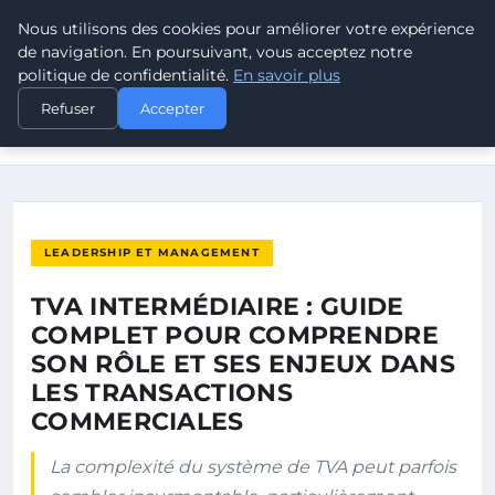
Nous utilisons des cookies pour améliorer votre expérience
POUVOIR OUVRIER
de navigation. En poursuivant, vous acceptez notre
politique de confidentialité.
En savoir plus
ACCUEIL
LEADERSHIP ET MANAGEMENT
Refuser
Accepter
TVA INTERMÉDIAIRE : GUIDE COMPLET POUR COMPRENDRE
SON RÔLE…
LEADERSHIP ET MANAGEMENT
TVA INTERMÉDIAIRE : GUIDE
COMPLET POUR COMPRENDRE
SON RÔLE ET SES ENJEUX DANS
LES TRANSACTIONS
COMMERCIALES
La complexité du système de TVA peut parfois