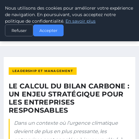
Nous utilisons des cookies pour améliorer votre expérience
POUVOIR OUVRIER
de navigation. En poursuivant, vous acceptez notre
politique de confidentialité.
En savoir plus
ACCUEIL
LEADERSHIP ET MANAGEMENT
Refuser
Accepter
LE CALCUL DU BILAN CARBONE : UN ENJEU STRATÉGIQUE POUR
LES…
LEADERSHIP ET MANAGEMENT
LE CALCUL DU BILAN CARBONE :
UN ENJEU STRATÉGIQUE POUR
LES ENTREPRISES
RESPONSABLES
Dans un contexte où l’urgence climatique
devient de plus en plus pressante, les