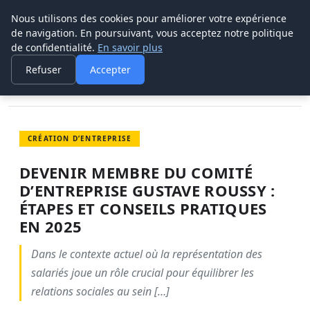
Nous utilisons des cookies pour améliorer votre expérience
POUVOIR OUVRIER
de navigation. En poursuivant, vous acceptez notre politique
de confidentialité.
En savoir plus
ACCUEIL
CRÉATION D’ENTREPRISE
DEVENIR MEMBRE DU COMITÉ D’ENTREPRISE GUSTAVE ROUSSY…
Refuser
Accepter
CRÉATION D’ENTREPRISE
DEVENIR MEMBRE DU COMITÉ
D’ENTREPRISE GUSTAVE ROUSSY :
ÉTAPES ET CONSEILS PRATIQUES
EN 2025
Dans le contexte actuel où la représentation des
salariés joue un rôle crucial pour équilibrer les
relations sociales au sein […]