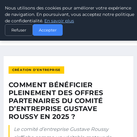
Nous utilisons des cookies pour améliorer votre expérience
POUVOIR OUVRIER
de navigation. En poursuivant, vous acceptez notre politique
de confidentialité.
En savoir plus
ACCUEIL
CRÉATION D’ENTREPRISE
Refuser
Accepter
COMMENT BÉNÉFICIER PLEINEMENT DES OFFRES PARTENAIRES
DU…
CRÉATION D’ENTREPRISE
COMMENT BÉNÉFICIER
PLEINEMENT DES OFFRES
PARTENAIRES DU COMITÉ
D’ENTREPRISE GUSTAVE
ROUSSY EN 2025 ?
Le comité d’entreprise Gustave Roussy