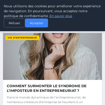
Pouvoir Ouvrier - Blog d'act
Nous utilisons des cookies pour améliorer votre expérience
POUVOIR
OUVRIER
de navigation. En poursuivant, vous acceptez notre
politique de confidentialité.
En savoir plus
Refuser
Accepter
DERNIERS ARTICLES
VIE D’ENTREPRENEUR
COMMENT SURMONTER LE SYNDROME DE
L’IMPOSTEUR EN ENTREPRENEURIAT ?
Dans le monde dynamique de l’entrepreneuriat, de
nombreux créateurs d’entreprise se heurtent à un