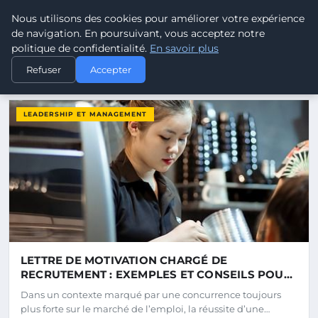
Pouvoir Ouvrier - Blog d'act
Nous utilisons des cookies pour améliorer votre expérience
POUVOIR
OUVRIER
de navigation. En poursuivant, vous acceptez notre
politique de confidentialité.
En savoir plus
Refuser
Accepter
DERNIERS ARTICLES
LEADERSHIP ET MANAGEMENT
LETTRE DE MOTIVATION CHARGÉ DE
RECRUTEMENT : EXEMPLES ET CONSEILS POUR
DÉCROCHER LE POSTE
Dans un contexte marqué par une concurrence toujours
plus forte sur le marché de l’emploi, la réussite d’une…