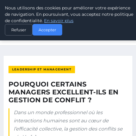
Nous utilisons des cookies pour améliorer votre expérience
POUVOIR OUVRIER
de navigation. En poursuivant, vous acceptez notre politique
de confidentialité.
En savoir plus
ACCUEIL
LEADERSHIP ET MANAGEMENT
Refuser
Accepter
POURQUOI CERTAINS MANAGERS EXCELLENT-ILS EN GESTION
DE…
LEADERSHIP ET MANAGEMENT
POURQUOI CERTAINS
MANAGERS EXCELLENT-ILS EN
GESTION DE CONFLIT ?
Dans un monde professionnel où les
interactions humaines sont au cœur de
l’efficacité collective, la gestion des conflits se