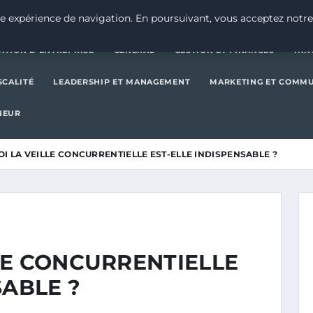
CRÉATION D’ENTREPRISE
GE
e expérience de navigation. En poursuivant, vous acceptez notre
ATION D’ENTREPRISE
GENERAL
GESTION ET FINANCES
INN
SCALITÉ
LEADERSHIP ET MANAGEMENT
MARKETING ET COMM
NEUR
I LA VEILLE CONCURRENTIELLE EST-ELLE INDISPENSABLE ?
LE CONCURRENTIELLE
SABLE ?