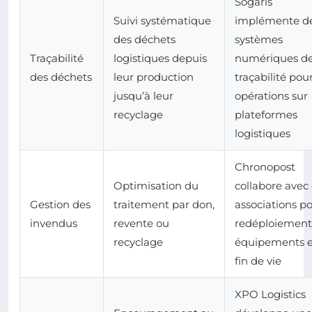
Sogaris
Suivi systématique
implémente d
des déchets
systèmes
Traçabilité
logistiques depuis
numériques d
des déchets
leur production
traçabilité pou
jusqu’à leur
opérations sur
recyclage
plateformes
logistiques
Chronopost
Optimisation du
collabore avec
Gestion des
traitement par don,
associations po
invendus
revente ou
redéploiement
recyclage
équipements 
fin de vie
XPO Logistics