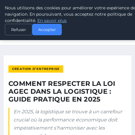
Nous utilisons des cookies pour améliorer votre expérience d
POUVOIR OUVRIER
navigation. En poursuivant, vous acceptez notre politique de
confidentialité.
En savoir plus
ACCUEIL
CRÉATION D’ENTREPRISE
Refuser
Accepter
COMMENT RESPECTER LA LOI AGEC DANS LA LOGISTIQUE :
GUIDE…
CRÉATION D’ENTREPRISE
COMMENT RESPECTER LA LOI
AGEC DANS LA LOGISTIQUE :
GUIDE PRATIQUE EN 2025
En 2025, la logistique se trouve à un carrefour
crucial où la performance économique doit
impérativement s’harmoniser avec les