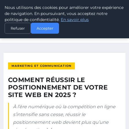
Nous utilisons des cookies pour améliorer votre expérience
POUVOIR OUVRIER
de navigation. En poursuivant, vous acceptez notre
politique de confidentialité.
En savoir plus
ACCUEIL
MARKETING ET COMMUNICATION
Refuser
Accepter
COMMENT RÉUSSIR LE POSITIONNEMENT DE VOTRE SITE WEB
EN 2025…
MARKETING ET COMMUNICATION
COMMENT RÉUSSIR LE
POSITIONNEMENT DE VOTRE
SITE WEB EN 2025 ?
À l’ère numérique où la compétition en ligne
s’intensifie sans cesse, réussir le
positionnement web devient plus qu’une