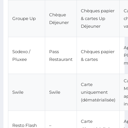
Chèques papier
Ca
Chèque
Groupe Up
& cartes Up
ch
Déjeuner
Déjeuner
va
A
Sodexo /
Pass
Chèques papier
Pl
Pluxee
Restaurant
& cartes
m
C
Carte
M
Swile
Swile
uniquement
a
(dématérialisée)
in
Carte
A
Resto Flash
–