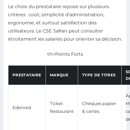
Le choix du prestataire repose sur plusieurs
critères : coût, simplicité d’administration,
ergonomie, et surtout satisfaction des
utilisateurs. Le CSE Safran peut consulter
étroitement les salariés pour orienter sa décision.
th>Points Forts
S
PRESTATAIRE
MARQUE
TYPE DE TITRES
D
A
Ticket
Chèques papier
M
Edenred
Restaurant
& cartes
c
d