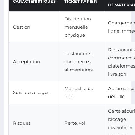
CARACTÉRISTIQUES
TICKET PAPIER
DÉMATÉRIA
Distribution
Chargemen
Gestion
mensuelle
ligne immé
physique
Restaurants
Restaurants,
commerces
Acceptation
commerces
plateformes
alimentaires
livraison
Manuel, plus
Automatisé
Suivi des usages
long
détaillé
Carte sécuri
blocage
Risques
Perte, vol
instantané