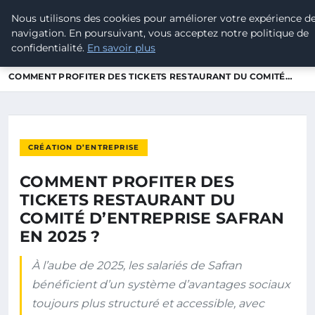
Nous utilisons des cookies pour améliorer votre expérience d
POUVOIR OUVRIER
navigation. En poursuivant, vous acceptez notre politique de
confidentialité.
En savoir plus
ACCUEIL
CRÉATION D’ENTREPRISE
COMMENT PROFITER DES TICKETS RESTAURANT DU COMITÉ…
CRÉATION D’ENTREPRISE
COMMENT PROFITER DES
TICKETS RESTAURANT DU
COMITÉ D’ENTREPRISE SAFRAN
EN 2025 ?
À l’aube de 2025, les salariés de Safran
bénéficient d’un système d’avantages sociaux
toujours plus structuré et accessible, avec