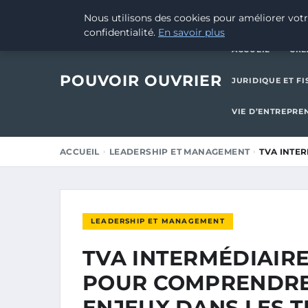
10 AOÛT 2025
Nous utilisons des cookies pour améliorer votr
confidentialité.
En savoir plus
ACCUEIL
CRÉ
POUVOIR OUVRIER
JURIDIQUE ET FI
VIE D’ENTREPRE
ACCUEIL
LEADERSHIP ET MANAGEMENT
TVA INTE
LEADERSHIP ET MANAGEMENT
TVA INTERMÉDIAIRE
POUR COMPRENDRE 
ENJEUX DANS LES 