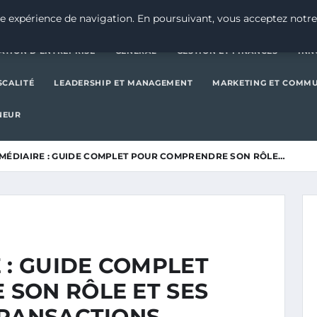
CRÉATION D’ENTREPRISE
GE
e expérience de navigation. En poursuivant, vous acceptez notre
ATION D’ENTREPRISE
GENERAL
GESTION ET FINANCES
INN
SCALITÉ
LEADERSHIP ET MANAGEMENT
MARKETING ET COMM
NEUR
RMÉDIAIRE : GUIDE COMPLET POUR COMPRENDRE SON RÔLE…
 : GUIDE COMPLET
SON RÔLE ET SES
TRANSACTIONS